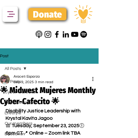
Donate
Post
All Posts
Araceli Esparza
All Posts
Sep 9, 2025
3 min read
🌟 Midwest Mujeres Monthly
Cyber-Cafecito
Cyber-Cafecito 🌟
The Movement
Disability Justice Leadership with 
Lifestyle
Krystal Kavita Jagoo
Our members
📅 
Tuesday, September 23, 2025
🕕 
6pm CT
📍 
Online – Zoom link TBA
Education