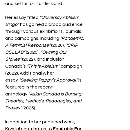
and settler on Turtle Island. 
Her essay titled 
“University Ableism 
Bingo”
 has gained a broad audience 
through various exhibitions, journals, 
and campaigns, including 
"Pandemic: 
A Feminist Response"
 (2020), 
"CRIP 
COLLAB"
 (2020), 
"Owning Our 
Stories"
 (2022), and Inclusion 
Canada’s 
"This is Ableism"
 campaign 
(2022). Additionally, her 
essay 
“Seeking Pappy’s Approval”
 is 
featured in the recent 
anthology 
"Asian Canada is Burning: 
Theories, Methods, Pedagogies, and 
Praxes"
 (2025).
In addition to her published work, 
Krystal contributes to 
Equitable For 