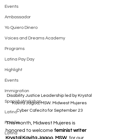
Events
Ambassador
Yo Quiero Dinero
Voices and Dreams Academy
Programs
Latina Pay Day
Highlight
Events
Immigration
Disability Justice Leadership led by Krystal 
Spanish Workshop
Kavita Jagoo, MSW. Midwest Mujeres 
Cyber Cafecito for September 23
Latino
Familia
This month, Midwest Mujeres is 
honored to welcome 
feminist writer 
Latina
Krystal Kavita Jagoo, MSW
, for our 