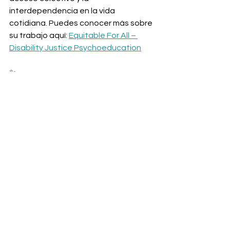
interdependencia en la vida 
cotidiana. Puedes conocer más sobre 
su trabajo aquí: 
Equitable For All – 
Disability Justice Psychoeducation
✨
Este Ciber-Cafecito será un espacio 
para aprender, reflexionar y conectar. 
¡Esperamos contar con tu 
participación!
Midwest Mujeres
Engagement
Cultural Wellness
Disability Awarness
CyberCafecito
Cyber-Cafecito
Our members
Education