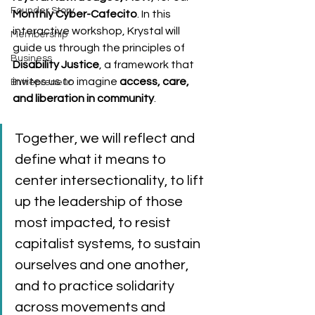
Founder Story
Monthly Cyber-Cafecito
. In this 
interactive workshop, Krystal will 
Membership
guide us through the principles of 
Business
Disability Justice
, a framework that 
invites us to imagine 
access, care, 
Entrepreneur
and liberation in community
. 
Together, we will reflect and 
define what it means to 
center intersectionality, to lift 
up the leadership of those 
most impacted, to resist 
capitalist systems, to sustain 
ourselves and one another, 
and to practice solidarity 
across movements and 