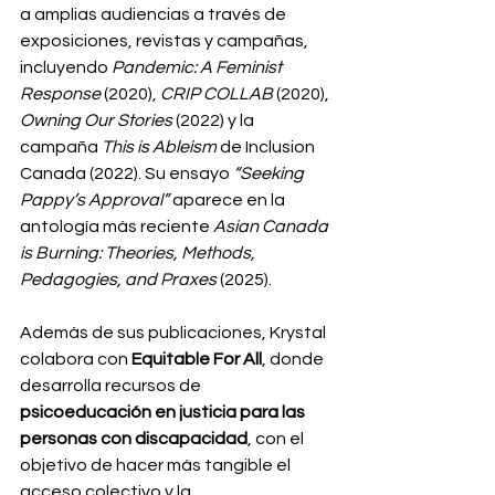
a amplias audiencias a través de 
exposiciones, revistas y campañas, 
incluyendo 
Pandemic: A Feminist 
Response
 (2020), 
CRIP COLLAB
 (2020), 
Owning Our Stories
 (2022) y la 
campaña 
This is Ableism
 de Inclusion 
Canada (2022). Su ensayo 
“Seeking 
Pappy’s Approval”
 aparece en la 
antología más reciente 
Asian Canada 
is Burning: Theories, Methods, 
Pedagogies, and Praxes
 (2025).
Además de sus publicaciones, Krystal 
colabora con 
Equitable For All
, donde 
desarrolla recursos de 
psicoeducación en justicia para las 
personas con discapacidad
, con el 
objetivo de hacer más tangible el 
acceso colectivo y la 