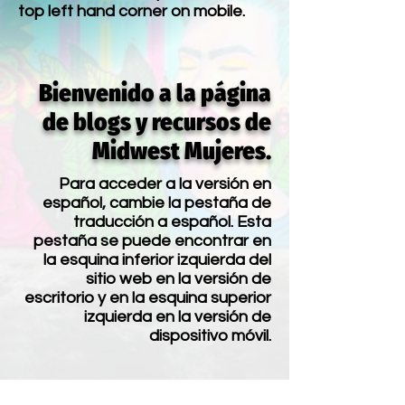
top left hand corner on mobile.
Bienvenido a la página
de blogs y recursos de
Midwest Mujeres.
Para acceder a la versión en
español, cambie la pestaña de
traducción a español. Esta
pestaña se puede encontrar en
la esquina inferior izquierda del
sitio web en la versión de
escritorio y en la esquina superior
izquierda en la versión de
dispositivo móvil.