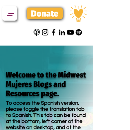
Donate
Welcome to the Midwest
Mujeres Blogs and
Resources page.
To access the Spanish version,
please toggle the translation tab
to Spanish. This tab can be found
at the bottom, left corner of the
website on desktop, and at the