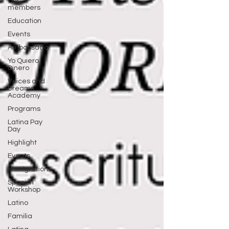
Our
members
Education
Events
Ambassador
Yo Quiero
Dinero
Voices and
Dreams
Academy
Programs
Latina Pay
Day
Highlight
Events
Immigration
Spanish
Workshop
Latino
Familia