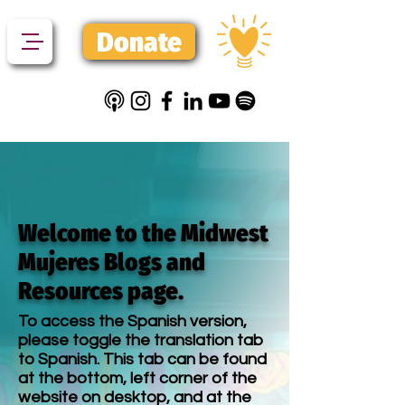
Donate
Welcome to the Midwest
Mujeres Blogs and
Resources page.
To access the Spanish version,
please toggle the translation tab
to Spanish. This tab can be found
at the bottom, left corner of the
website on desktop, and at the