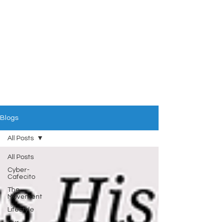
Blogs
All Posts
All Posts
Cyber-
Cafecito
The
Movement
Lifestyle