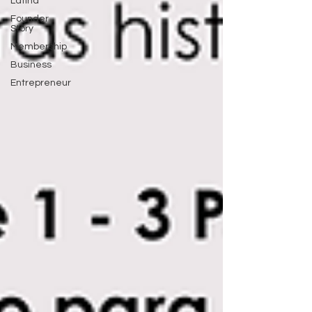
Latina
Founder
Story
Membership
Business
Entrepreneur