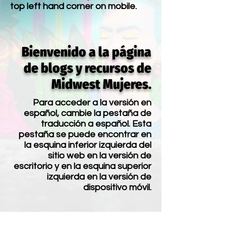
top left hand corner on mobile.
Bienvenido a la página
de blogs y recursos de
Midwest Mujeres.
Para acceder a la versión en
español, cambie la pestaña de
traducción a español. Esta
pestaña se puede encontrar en
la esquina inferior izquierda del
sitio web en la versión de
escritorio y en la esquina superior
izquierda en la versión de
dispositivo móvil.