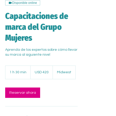
Disponible online
Capacitaciones de
marca del Grupo
Mujeres
Aprenda de los expertos sobre cómo llevar
su marca al siguiente nivel
420
dólares
1 h 30 min
1
USD 420
Midwest
estadounidenses
3
0
Reservar ahora
m
i
n