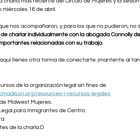
a charla más reciente del Círculo de Mujeres y la sesió
miércoles 16 de abril.
 que nos acompañaron, y para los que no pudieron, no
de charlar individualmente con la abogada Connolly de 
mportantes relacionadas con su trabajo.
r, aquí tienes otra forma de conectarte: ¡mantente al ta
rsos de la organización legal sin fines de 
lcmadison.org/resources-i-recursos-legales
de Midwest Mujeres:
egal para Inmigrantes de Centro:
ra
es de la charla:D