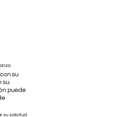
ianza.
con su 
 su 
ón puede 
de 
su solicitud 