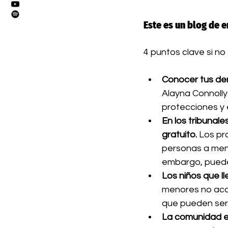
Este es un blog de e
4 puntos clave si no
Conocer tus de
Alayna Connoll
protecciones y 
En los tribunal
gratuito.
 Los pr
personas a menu
embargo, pueden
Los niños que l
menores no aco
que pueden serle
La comunidad es