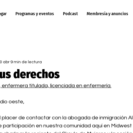
ogar
Programas y eventos
Podcast
Membresía y anuncios
ol Midwest Mujeres Blog
0 abr
9 min de lectura
us derechos
 enfermera titulada, licenciada en enfermería.
dio oeste,
 placer de contactar con la abogada de inmigración Al
te participación en nuestra comunidad aquí en Midwest 