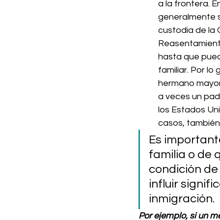
a la frontera. E
generalmente se
custodia de la 
Reasentamient
hasta que pued
familiar. Por lo
hermano mayor, u
a veces un pad
los Estados Uni
casos, también
Es importante
familia o de 
condición d
influir signi
inmigración.
Por ejemplo, si un m