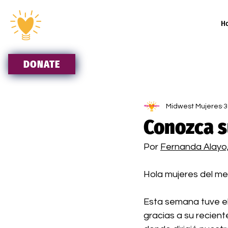
H
DONATE
Todos los mensajes
En Españ
Midwest Mujeres
3
Conozca s
Por
Fernanda Alayo,
Hola mujeres del me
Esta semana tuve el
gracias a su recien