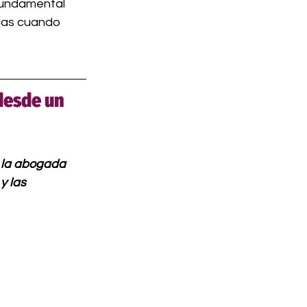
fundamental 
ias cuando 
desde un 
a la abogada 
y las 