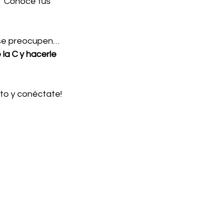
n "Conoce tus 
 se preocupen…
la C y hacerle 
nto y conéctate!