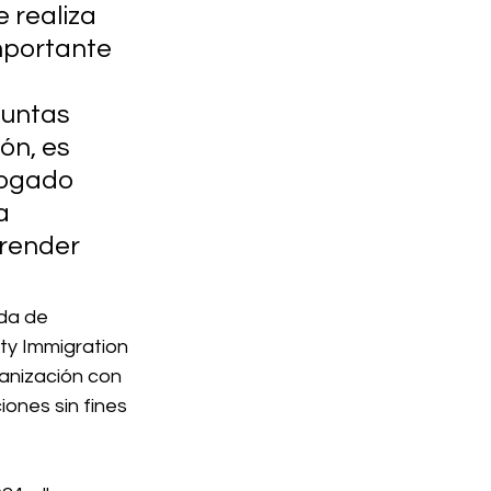
 realiza 
mportante 
guntas 
ón, es 
bogado 
a 
render 
da de 
ty Immigration 
anización con 
nes sin fines 