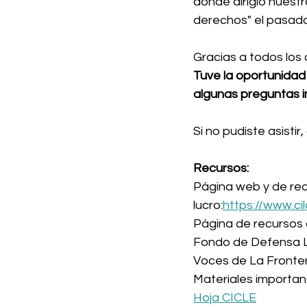
donde dirigió nuestr
derechos" el pasado 
Gracias a todos los
Tuve la oportunidad 
algunas preguntas i
Si no pudiste asisti
Recursos:
Página web y de recu
lucro:
https://www.ci
Página de recursos 
Fondo de Defensa L
Voces de La Fronte
Materiales important
Hoja CICLE