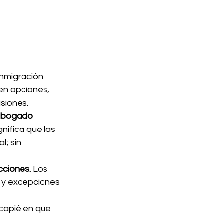
nmigración 
n opciones, 
siones.
 abogado 
nifica que las 
; sin 
cciones.
 Los 
 y excepciones 
capié en que 