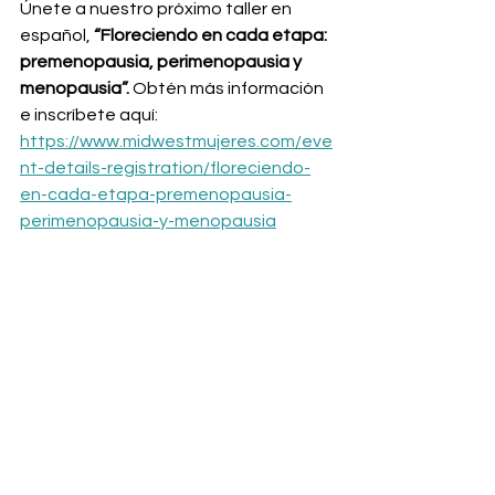
Únete a nuestro próximo taller en 
español, 
“Floreciendo en cada etapa: 
premenopausia, perimenopausia y 
menopausia”.
 Obtén más información 
e inscríbete aquí: 
https://www.midwestmujeres.com/eve
nt-details-registration/floreciendo-
en-cada-etapa-premenopausia-
perimenopausia-y-menopausia