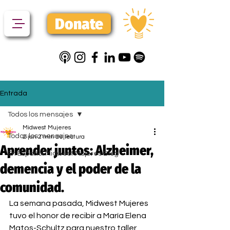
Donate
Entrada
Todos los mensajes
Midwest Mujeres
Todos los mensajes
2 jun
2 min de lectura
Aprender juntos: Alzheimer,
En Español Midwest Mujeres Blog
demencia y el poder de la
comunidad.
La semana pasada, Midwest Mujeres 
tuvo el honor de recibir a María Elena 
Matos-Schultz para nuestro taller 