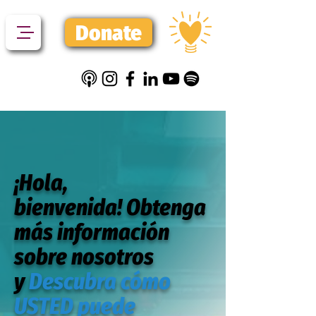
Donate
¡Hola,
bienvenida! Obtenga
más información
sobre nosotros
y
Descubra cómo
USTED puede