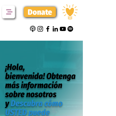
Donate
¡Hola,
bienvenida! Obtenga
más información
sobre nosotros
y
Descubra cómo
USTED puede