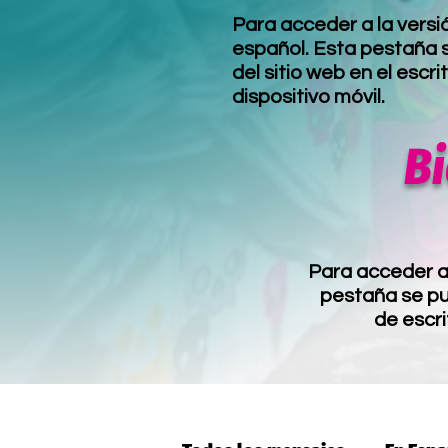
Para acceder a la versi
español. Esta pestaña s
del sitio web en el escri
dispositivo móvil.
B
Para acceder a 
pestaña se pue
de escri