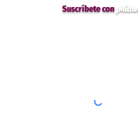
Suscríbete con
¡Midw