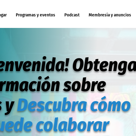
ogar
Programas y eventos
Podcast
Membresía y anuncios
ienvenida! Obteng
ormación sobre
s y
Descubra cómo
uede colaborar