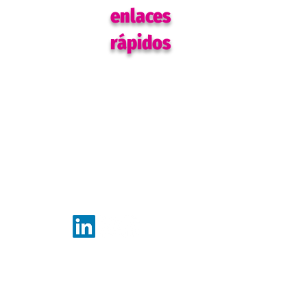
enlaces
rápidos
Hogar
Eventos
Blogs y recursos
Podcast
Eventos
Programas
Colaborar
Ponerse en contacto
Consejo Asesor
política de privacidad
UENOS EN
Medio Oeste Mujeres. Reservados todos
.