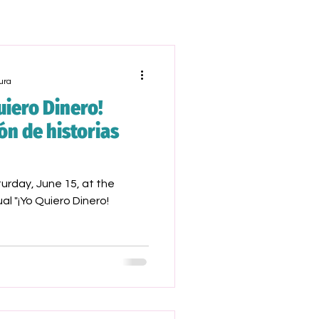
ura
iero Dinero!
ón de historias
urday, June 15, at the
l "¡Yo Quiero Dinero!