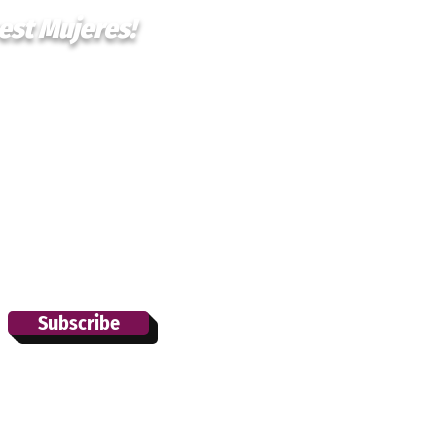
est Mujeres!
Subscribe
SÍG
© 2022 por 
los derechos