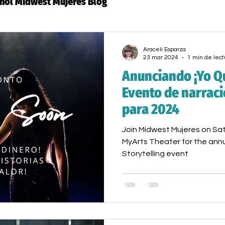
ñol Midwest Mujeres Blog
Araceli Esparza
23 mar 2024
1 min de lect
Anunciando ¡Yo Qu
Evento de narraci
para 2024
Join Midwest Mujeres on Sat
MyArts Theater for the annua
Storytelling event