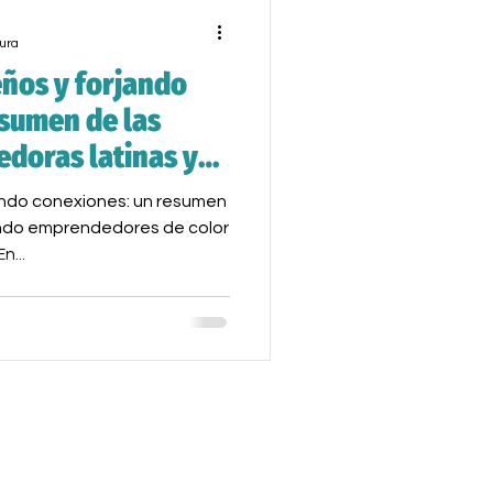
ura
ños y forjando
esumen de las
doras latinas y
 y Reynas'
ando conexiones: un resumen
endo emprendedores de color
n...