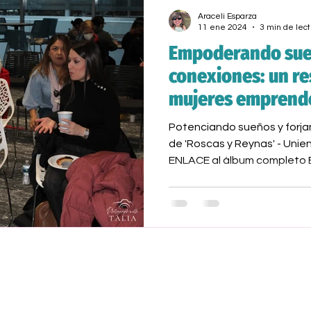
Araceli Esparza
11 ene 2024
3 min de lect
Empoderando sue
conexiones: un r
mujeres emprende
negras de 'Roscas
Potenciando sueños y forj
de 'Roscas y Reynas' - Uni
ENLACE al álbum completo E