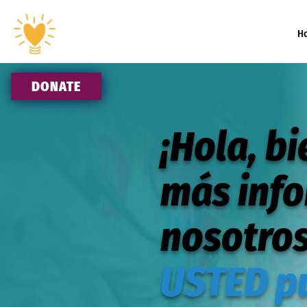
H
DONATE
¡Hola, b
más inf
nosotro
USTED p