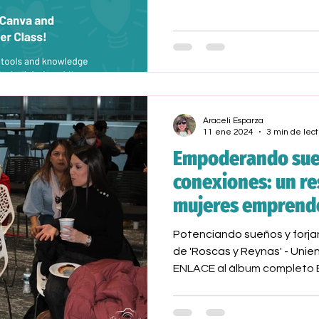
Araceli Esparza
11 ene 2024
3 min de lect
Empoderando sue
conexiones: un r
mujeres emprende
negras de 'Roscas
Potenciando sueños y forj
de 'Roscas y Reynas' - Uni
ENLACE al álbum completo E