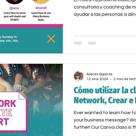
consultoría y coaching de m
ayudar a las personas a alin
Araceli Esparza
12 ene 2024
2 min de lect
Cómo utilizar la c
Network, Crear e 
Ever wanted to learn how t
your business message? Wa
further! Our Canva class is 