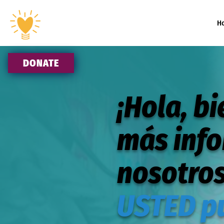
H
DONATE
¡Hola, b
más inf
nosotro
USTED p