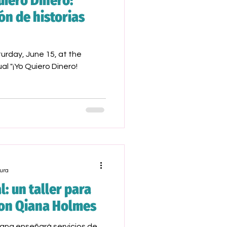
iero Dinero!
ón de historias
urday, June 15, at the
l "¡Yo Quiero Dinero!
ura
l: un taller para
on Qiana Holmes
iana enseñará servicios de