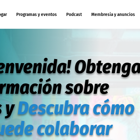
ogar
Programas y eventos
Podcast
Membresía y anuncios
ienvenida! Obteng
ormación sobre
s y
Descubra cómo
uede colaborar