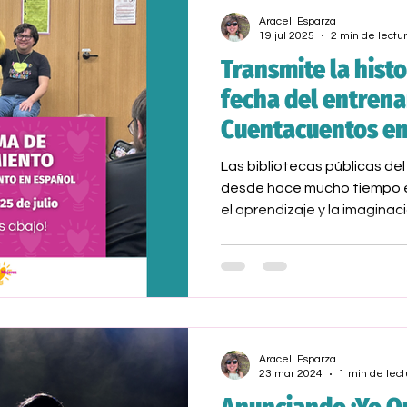
Araceli Esparza
19 jul 2025
2 min de lectu
Transmite la histo
fecha del entren
Cuentacuentos en
Las bibliotecas públicas d
desde hace mucho tiempo e
el aprendizaje y la imagina
simple capacitación: se trat
aumentar la representación 
próxima generación .
Araceli Esparza
23 mar 2024
1 min de lect