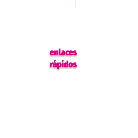
enlaces
rápidos
Hogar
Eventos
Blogs y recursos
Podcast
Eventos
Programas
Colaborar
Ponerse en contacto
Consejo Asesor
política de privacidad