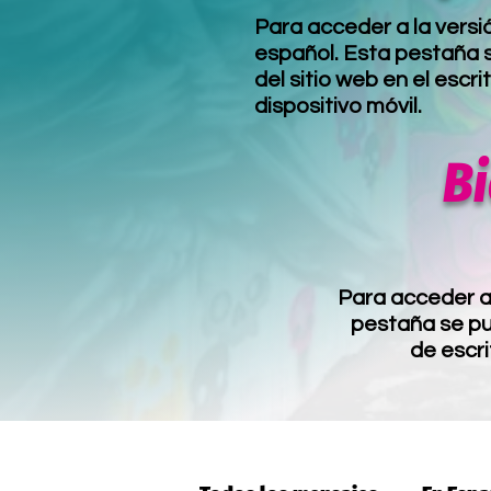
Para acceder a la versi
español. Esta pestaña s
del sitio web en el escri
dispositivo móvil.
B
Para acceder a 
pestaña se pue
de escri