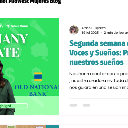
ñol Midwest Mujeres Blog
Araceli Esparza
19 jul 2025
2 min de lectu
Segunda semana 
Voces y Sueños: 
nuestros sueños
Nos honra contar con la pr
, nuestra oradora invitada d
nos guiará en una sesión i
financiero y presupuesto . 
experiencia financiera, sin
conocimiento de las singula
de las mujeres, especialment
morenas y las mayores de 5