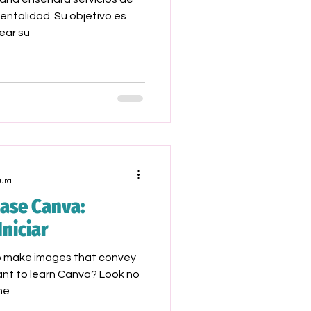
entalidad. Su objetivo es
ear su
ura
lase Canva:
Iniciar
o make images that convey
nt to learn Canva? Look no
the