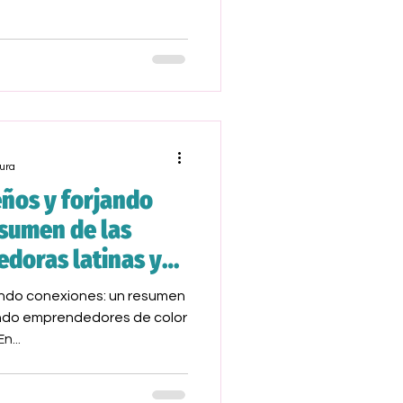
ura
ños y forjando
esumen de las
doras latinas y
 y Reynas'
ando conexiones: un resumen
endo emprendedores de color
n...