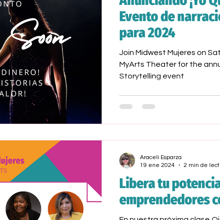
Anunciando ¡Yo Qu
Evento de narraci
para 2024
Join Midwest Mujeres on Sat
MyArts Theater for the annua
Storytelling event
Araceli Esparza
19 ene 2024
2 min de lect
Libera tu potencia
emprendedores c
En nuestra próxima clase,Q