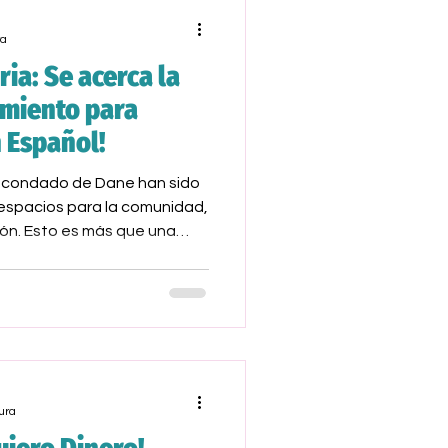
ra
ria: Se acerca la
amiento para
 Español!
el condado de Dane han sido
spacios para la comunidad,
ción. Esto es más que una
a de preservar la cultura,
y generar alegría en la
ura